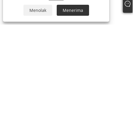
Menolak
Menerima
Tentang kami
Profil Perusahaan
Produk
Kosmetik Mata