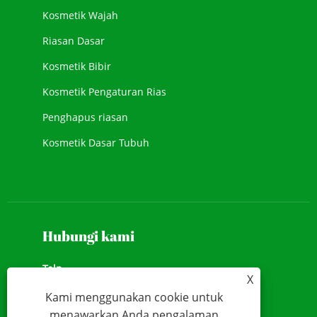
Kosmetik Wajah
Riasan Dasar
Kosmetik Bibir
Kosmetik Pengaturan Rias
Penghapus riasan
Kosmetik Dasar Tubuh
Kosmetik Baru
Rias wajah
Hubungi kami
Telp
X
+86-13928167523
Kami menggunakan cookie untuk
menawarkan Anda pengalaman
Add